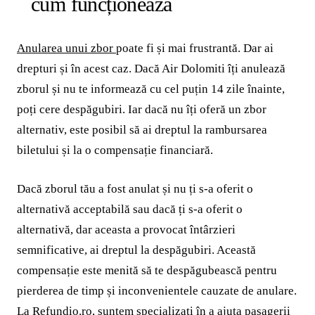
cum funcționează
Anularea unui zbor
poate fi și mai frustrantă. Dar ai
drepturi și în acest caz. Dacă Air Dolomiti îți anulează
zborul și nu te informează cu cel puțin 14 zile înainte,
poți cere despăgubiri. Iar dacă nu îți oferă un zbor
alternativ, este posibil să ai dreptul la rambursarea
biletului și la o compensație financiară.
Dacă zborul tău a fost anulat și nu ți s-a oferit o
alternativă acceptabilă sau dacă ți s-a oferit o
alternativă, dar aceasta a provocat întârzieri
semnificative, ai dreptul la despăgubiri. Această
compensație este menită să te despăgubească pentru
pierderea de timp și inconvenientele cauzate de anulare.
La
Refundio.ro
, suntem specializați în a ajuta pasagerii