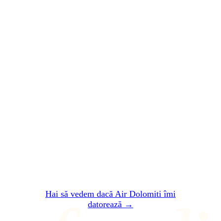
PE SCURT
Air Dolomiti
ți-a
stricat zborul.
Lasă-te
plătit
.
Două minute. Gratuit. Fără înregistrare. În 24
de ore îți spunem dacă Air Dolomiti îți
datorează ceva — și cât exact.
Hai să vedem dacă Air Dolomiti îmi
datorează →