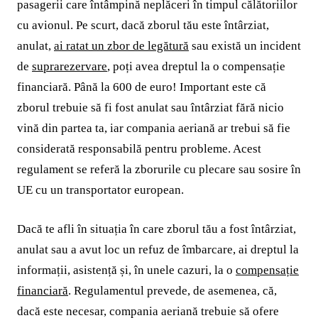
pasagerii care întâmpină neplăceri în timpul călătoriilor
cu avionul. Pe scurt, dacă zborul tău este întârziat,
anulat,
ai ratat un zbor de legătură
sau există un incident
de
suprarezervare
, poți avea dreptul la o compensație
financiară. Până la 600 de euro! Important este că
zborul trebuie să fi fost anulat sau întârziat fără nicio
vină din partea ta, iar compania aeriană ar trebui să fie
considerată responsabilă pentru probleme. Acest
regulament se referă la zborurile cu plecare sau sosire în
UE cu un transportator european.
Dacă te afli în situația în care zborul tău a fost întârziat,
anulat sau a avut loc un refuz de îmbarcare, ai dreptul la
informații, asistență și, în unele cazuri, la o
compensație
financiară
. Regulamentul prevede, de asemenea, că,
dacă este necesar, compania aeriană trebuie să ofere