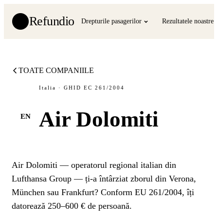
Refundio
Drepturile pasagerilor
Rezultatele noastre
TOATE COMPANIILE
Italia · GHID EC 261/2004
Air Dolomiti
EN
Air Dolomiti — operatorul regional italian din
Lufthansa Group — ți-a întârziat zborul din Verona,
München sau Frankfurt? Conform EU 261/2004, îți
datorează 250–600 € de persoană.