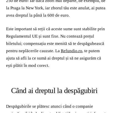
250 de euro! Iar dacă zbori mai departe, de exemplu, de
la Praga la New York, iar zborul tău este anulat, ai putea
avea dreptul la până la 600 de euro.
Este important să reții că aceste sume sunt stabilite prin
Regulamentul UE și sunt fixe. Nu contează prețul
biletului; compensația este menită să te despăgubească
pentru neplăcerile cauzate. La
Refundio.ro
, te putem
ajuta să afli la ce sumă ai dreptul și să ne asigurăm că
ești plătit în mod corect.
Când ai dreptul la despăgubiri
Despăgubirile se plătesc atunci când o companie