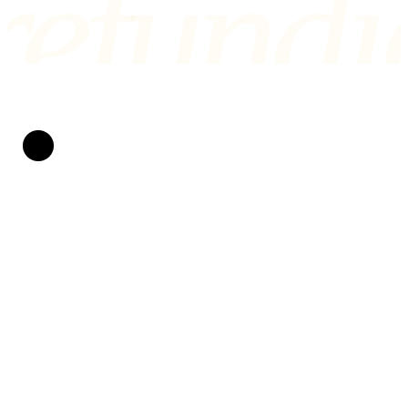
refundi
SAU SCRIE-NE LA air@refundio.eu
Refundio
Transformăm zborurile compromise în bani în cont.
Luptăm pentru drepturile pasagerilor din 2019. Fără
hârtii, fără stres și cu o înțelegere clară: dacă nu câștigăm,
serviciile noastre nu te costă niciun ban.
PROTEJAȚI DE DREPTUL UE
AJUTĂM DIN 2019
Drepturile pasagerilor
Mi-a întârziat zborul
Mi-au anulat zborul