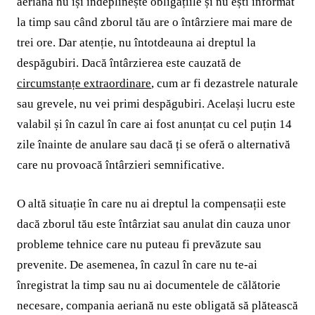
aeriană nu își îndeplinește obligațiile și nu ești informat
la timp sau când zborul tău are o întârziere mai mare de
trei ore. Dar atenție, nu întotdeauna ai dreptul la
despăgubiri. Dacă întârzierea este cauzată de
circumstanțe extraordinare
, cum ar fi dezastrele naturale
sau grevele, nu vei primi despăgubiri. Același lucru este
valabil și în cazul în care ai fost anunțat cu cel puțin 14
zile înainte de anulare sau dacă ți se oferă o alternativă
care nu provoacă întârzieri semnificative.
O altă situație în care nu ai dreptul la compensații este
dacă zborul tău este întârziat sau anulat din cauza unor
probleme tehnice care nu puteau fi prevăzute sau
prevenite. De asemenea, în cazul în care nu te-ai
înregistrat la timp sau nu ai documentele de călătorie
necesare, compania aeriană nu este obligată să plătească