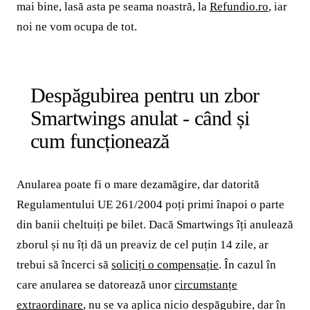
mai bine, lasă asta pe seama noastră, la
Refundio.ro
, iar
noi ne vom ocupa de tot.
Despăgubirea pentru un zbor
Smartwings anulat - când și
cum funcționează
Anularea poate fi o mare dezamăgire, dar datorită
Regulamentului UE 261/2004 poți primi înapoi o parte
din banii cheltuiți pe bilet. Dacă Smartwings îți anulează
zborul și nu îți dă un preaviz de cel puțin 14 zile, ar
trebui să încerci să
soliciți o compensație
. În cazul în
care anularea se datorează unor
circumstanțe
extraordinare
, nu se va aplica nicio despăgubire, dar în