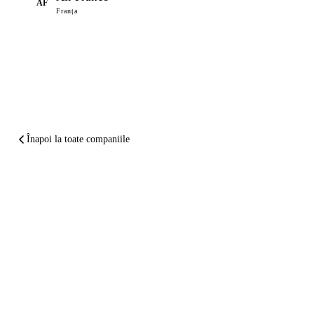
AF
Franța
Înapoi la toate companiile
PE SCURT
Smartwings
ți-a
stricat zborul.