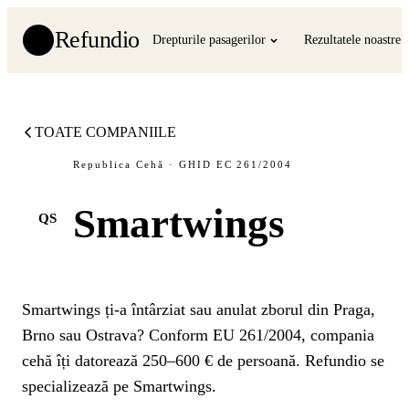
Refundio
Drepturile pasagerilor
Rezultatele noastre
TOATE COMPANIILE
Republica Cehă · GHID EC 261/2004
Smartwings
QS
Smartwings ți-a întârziat sau anulat zborul din Praga,
Brno sau Ostrava? Conform EU 261/2004, compania
cehă îți datorează 250–600 € de persoană. Refundio se
specializează pe Smartwings.