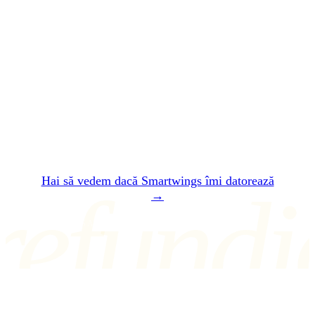
Lasă-te
plătit
.
Două minute. Gratuit. Fără înregistrare. În 24
de ore îți spunem dacă Smartwings îți
datorează ceva — și cât exact.
Hai să vedem dacă Smartwings îmi datorează
refundi
→
SAU SCRIE-NE LA air@refundio.eu