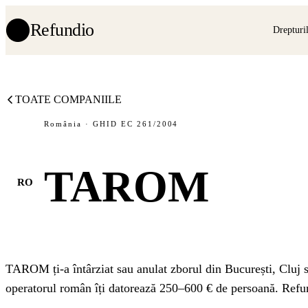
Refundio
Drepturi
TOATE COMPANIILE
România · GHID EC 261/2004
TAROM
RO
TAROM ți-a întârziat sau anulat zborul din București, Cluj
operatorul român îți datorează 250–600 € de persoană. Refun