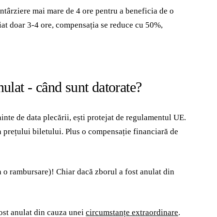
ntârziere mai mare de 4 ore pentru a beneficia de o
at doar 3-4 ore, compensația se reduce cu 50%,
ulat - când sunt datorate?
inte de data plecării, ești protejat de regulamentul UE.
a prețului biletului. Plus o compensație financiară de
la o rambursare)! Chiar dacă zborul a fost anulat din
ost anulat din cauza unei
circumstanțe extraordinare
.