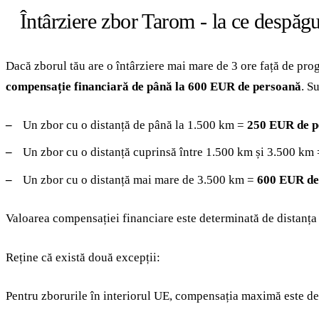
Întârziere zbor Tarom - la ce despăgu
Dacă zborul tău are o întârziere mai mare de 3 ore față de progr
compensație financiară de până la 600 EUR de persoană
. S
Un zbor cu o distanță de până la 1.500 km =
250 EUR de p
Un zbor cu o distanță cuprinsă între 1.500 km și 3.500 km
Un zbor cu o distanță mai mare de 3.500 km =
600 EUR de
Valoarea compensației financiare este determinată de distanța
Reține că există două excepții:
Pentru zborurile în interiorul UE, compensația maximă este d