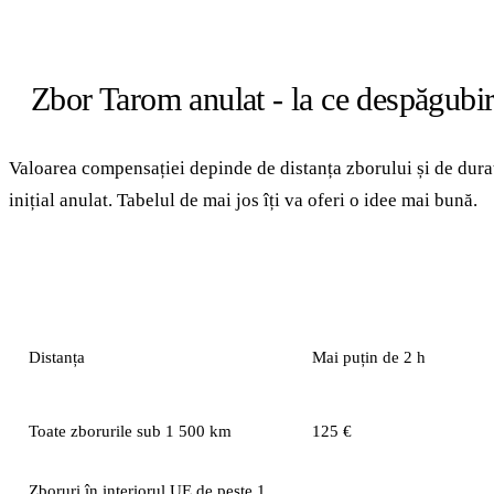
Zbor Tarom anulat - la ce despăgubiri
Valoarea compensației depinde de distanța zborului și de durat
inițial anulat. Tabelul de mai jos îți va oferi o idee mai bună.
ÎNTÂRZIEREA UNUI ZBOR
ALTERNATIV
Distanța
Mai puțin de 2 h
Toate zborurile sub 1 500 km
125 €
Zboruri în interiorul UE de peste 1