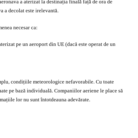
aeronava a aterizat la destinația finală față de ora de
a a decolat este irelevantă.
emenea necesar ca:
 aterizat pe un aeroport din UE (dacă este operat de un
plu, condițiile meteorologice nefavorabile. Cu toate
uate pe bază individuală. Companiilor aeriene le place să
mațiile lor nu sunt întotdeauna adevărate.