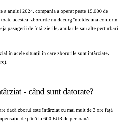
te a anului 2024, compania a operat peste 15.000 de
u toate acestea, zborurile nu decurg întotdeauna conform
a pasagerii de întârzierile, anulările sau alte perturbări
l în acele situații în care zborurile sunt întârziate,
are
).
ârziat - când sunt datorate?
pare dacă
zborul este întârziat
cu mai mult de 3 ore față
compensație de până la 600 EUR de persoană.