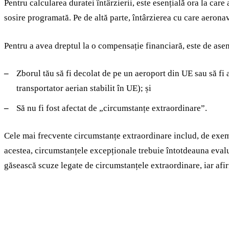
Pentru calcularea duratei întârzierii, este esențială ora la care 
sosire programată. Pe de altă parte, întârzierea cu care aeronav
Pentru a avea dreptul la o compensație financiară, este de as
Zborul tău să fi decolat de pe un aeroport din UE sau să fi
transportator aerian stabilit în UE); și
Să nu fi fost afectat de „circumstanțe extraordinare”.
Cele mai frecvente circumstanțe extraordinare includ, de exem
acestea, circumstanțele excepționale trebuie întotdeauna eval
găsească scuze legate de circumstanțele extraordinare, iar afir