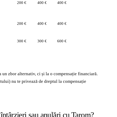
200 €
400 €
400 €
200 €
400 €
400 €
300 €
300 €
600 €
a un zbor alternativ, ci și la o compensație financiară.
tului) nu te privează de dreptul la compensație
 întârzieri sau anulări cu Tarom?