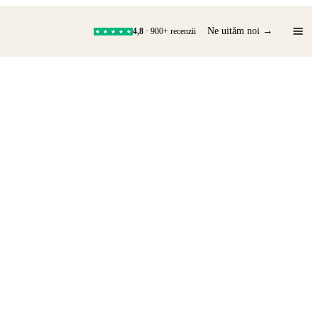
Ne uităm noi →
4,8
· 900+ recenzii