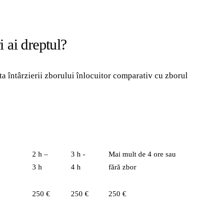
 ai dreptul?
a întârzierii zborului înlocuitor comparativ cu zborul
2 h –
3 h -
Mai mult de 4 ore sau
3 h
4 h
fără zbor
250 €
250 €
250 €